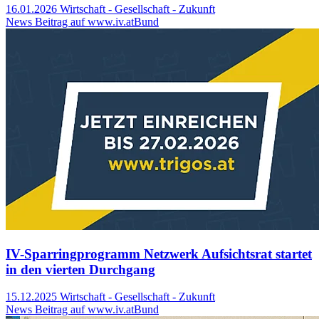
16.01.2026
Wirtschaft - Gesellschaft - Zukunft
News Beitrag auf www.iv.at
Bund
IV-Sparringprogramm Netzwerk Aufsichtsrat startet
in den vierten Durchgang
15.12.2025
Wirtschaft - Gesellschaft - Zukunft
News Beitrag auf www.iv.at
Bund