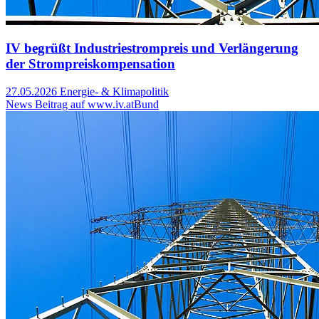
IV begrüßt Industriestrompreis und Verlängerung
der Strompreiskompensation
27.05.2026
Energie- & Klimapolitik
News Beitrag auf www.iv.at
Bund