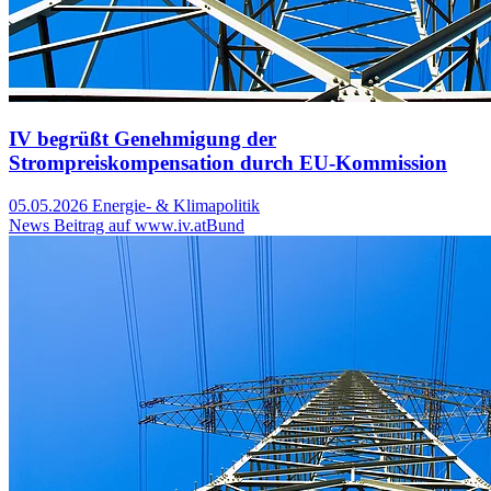
IV begrüßt Genehmigung der
Strompreiskompensation durch EU-Kommission
05.05.2026
Energie- & Klimapolitik
News Beitrag auf www.iv.at
Bund