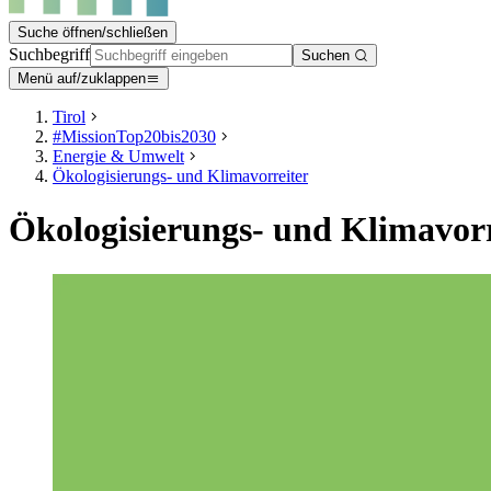
Suche öffnen/schließen
Suchbegriff
Suchen
Menü auf/zuklappen
Tirol
#MissionTop20bis2030
Energie & Umwelt
Ökologisierungs- und Klimavorreiter
Ökologisierungs- und Klimavorr