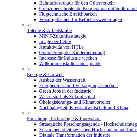
Bahninfrastruktur für den Güterverkehr
Grenzüberschreitende Kooperation mit Südtirol u
Flugtechnische Erreichbarkeit
Vorsorgeflächen für Betriebserweiterungen
Talente & Arbeitskräfte
MINT-Zukunftsstrategie
Image der Lehre
Attraktivität von HTLs
Optimierung der Kinderbetreuung
Interesse für Industrie wecken
Willkommenskultur und -politik
Energie & Umwelt
Ausbau der Wasserkraft
Energiepreise und Versorgungssicherheit
Green Jobs in der Industrie
Wasserstoff als Zukunftspfad
Ökologisierungs- und Klimavorreiter
Nachhaltigkeit, Kreislaufwirtschaft und Klima
Forschung, Technologie & Innovation
Strategische Forschungsagenda - Hochschulstrateg
Zusammenarbeit zwischen Hochschulen und Indus
Digitale Transformation der Industrie