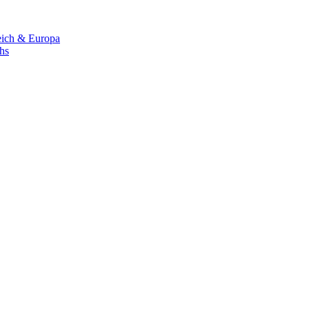
eich & Europa
chs