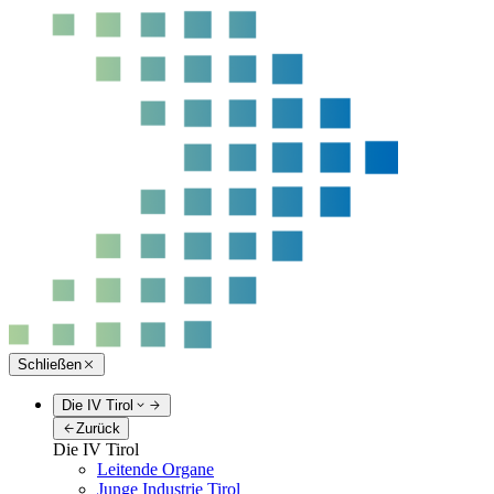
Schließen
Die IV Tirol
Zurück
Die IV Tirol
Leitende Organe
Junge Industrie Tirol