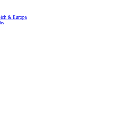
eich & Europa
chs