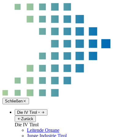
Schließen
Die IV Tirol
Zurück
Die IV Tirol
Leitende Organe
Junge Industrie Tirol