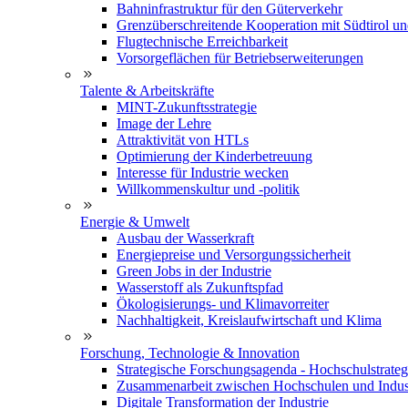
Bahninfrastruktur für den Güterverkehr
Grenzüberschreitende Kooperation mit Südtirol u
Flugtechnische Erreichbarkeit
Vorsorgeflächen für Betriebserweiterungen
Talente & Arbeitskräfte
MINT-Zukunftsstrategie
Image der Lehre
Attraktivität von HTLs
Optimierung der Kinderbetreuung
Interesse für Industrie wecken
Willkommenskultur und -politik
Energie & Umwelt
Ausbau der Wasserkraft
Energiepreise und Versorgungssicherheit
Green Jobs in der Industrie
Wasserstoff als Zukunftspfad
Ökologisierungs- und Klimavorreiter
Nachhaltigkeit, Kreislaufwirtschaft und Klima
Forschung, Technologie & Innovation
Strategische Forschungsagenda - Hochschulstrateg
Zusammenarbeit zwischen Hochschulen und Indus
Digitale Transformation der Industrie