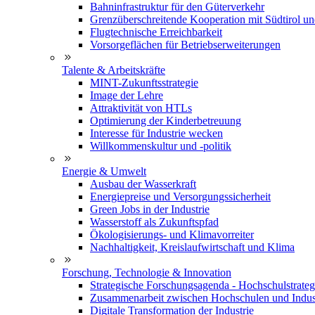
Bahninfrastruktur für den Güterverkehr
Grenzüberschreitende Kooperation mit Südtirol u
Flugtechnische Erreichbarkeit
Vorsorgeflächen für Betriebserweiterungen
Talente & Arbeitskräfte
MINT-Zukunftsstrategie
Image der Lehre
Attraktivität von HTLs
Optimierung der Kinderbetreuung
Interesse für Industrie wecken
Willkommenskultur und -politik
Energie & Umwelt
Ausbau der Wasserkraft
Energiepreise und Versorgungssicherheit
Green Jobs in der Industrie
Wasserstoff als Zukunftspfad
Ökologisierungs- und Klimavorreiter
Nachhaltigkeit, Kreislaufwirtschaft und Klima
Forschung, Technologie & Innovation
Strategische Forschungsagenda - Hochschulstrateg
Zusammenarbeit zwischen Hochschulen und Indus
Digitale Transformation der Industrie