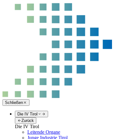
Schließen
Die IV Tirol
Zurück
Die IV Tirol
Leitende Organe
Junge Industrie Tirol