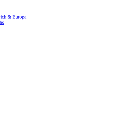
eich & Europa
chs