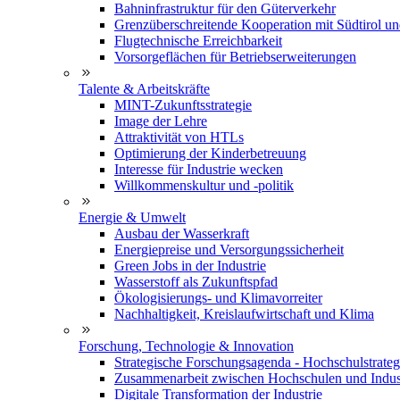
Bahninfrastruktur für den Güterverkehr
Grenzüberschreitende Kooperation mit Südtirol u
Flugtechnische Erreichbarkeit
Vorsorgeflächen für Betriebserweiterungen
Talente & Arbeitskräfte
MINT-Zukunftsstrategie
Image der Lehre
Attraktivität von HTLs
Optimierung der Kinderbetreuung
Interesse für Industrie wecken
Willkommenskultur und -politik
Energie & Umwelt
Ausbau der Wasserkraft
Energiepreise und Versorgungssicherheit
Green Jobs in der Industrie
Wasserstoff als Zukunftspfad
Ökologisierungs- und Klimavorreiter
Nachhaltigkeit, Kreislaufwirtschaft und Klima
Forschung, Technologie & Innovation
Strategische Forschungsagenda - Hochschulstrateg
Zusammenarbeit zwischen Hochschulen und Indus
Digitale Transformation der Industrie