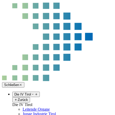
Schließen
Die IV Tirol
Zurück
Die IV Tirol
Leitende Organe
Junge Industrie Tirol