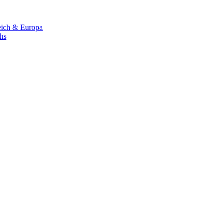
eich & Europa
chs