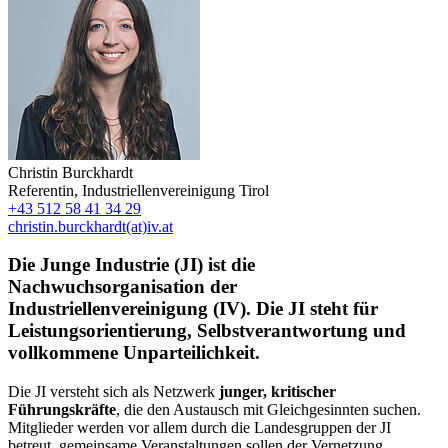
Christin Burckhardt
Referentin
,
Industriellenvereinigung Tirol
+43 512 58 41 34 29
christin.burckhardt(at)iv.at
Die Junge Industrie (JI) ist die
Nachwuchsorganisation der
Industriellenvereinigung (IV). Die JI steht für
Leistungsorientierung, Selbstverantwortung und
vollkommene Unparteilichkeit.
Die JI versteht sich als Netzwerk
junger, kritischer
Führungskräfte
, die den Austausch mit Gleichgesinnten suchen.
Mitglieder werden vor allem durch die Landesgruppen der JI
betreut, gemeinsame Veranstaltungen sollen der Vernetzung