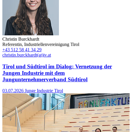
Christin Burckhardt
Referentin
,
Industriellenvereinigung Tirol
+43 512 58 41 34 29
christin.burckhardt(at)iv.at
Tirol und Südtirol im Dialog: Vernetzung der
Jungen Industrie mit dem
Jungunternehmerverband Südtirol
1
03.07.2026
Junge Industrie Tirol