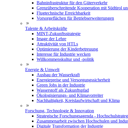
Bahninfrastruktur für den Güterverkehr
Grenzüberschreitende Kooperation mit Südtirol u
Flugtechnische Erreichbarkeit
Vorsorgeflächen für Betriebserweiterungen
Talente & Arbeitskräfte
MINT-Zukunftsstrategie
Image der Lehre
Attraktivität von HTLs
Optimierung der Kinderbetreuung
Interesse für Industrie wecken
Willkommenskultur und -politik
Energie & Umwelt
Ausbau der Wasserkraft
Energiepreise und Versorgungssicherheit
Green Jobs in der Industrie
Wasserstoff als Zukunftspfad
Ökologisierungs- und Klimavorreiter
Nachhaltigkeit, Kreislaufwirtschaft und Klima
Forschung, Technologie & Innovation
Strategische Forschungsagenda - Hochschulstrateg
Zusammenarbeit zwischen Hochschulen und Indus
Digitale Transformation der Industrie