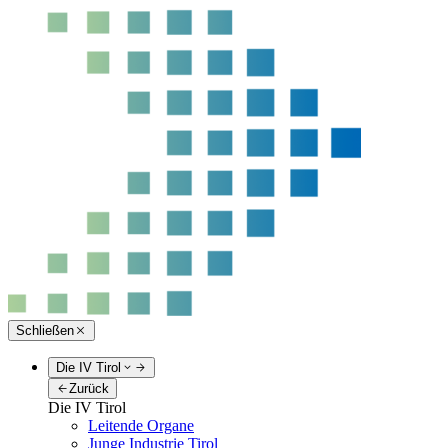
Schließen
Die IV Tirol
Zurück
Die IV Tirol
Leitende Organe
Junge Industrie Tirol