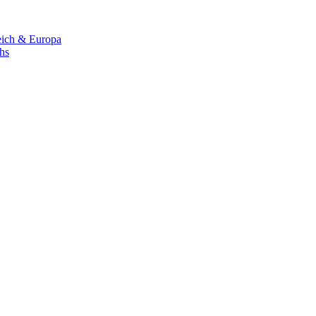
eich & Europa
chs