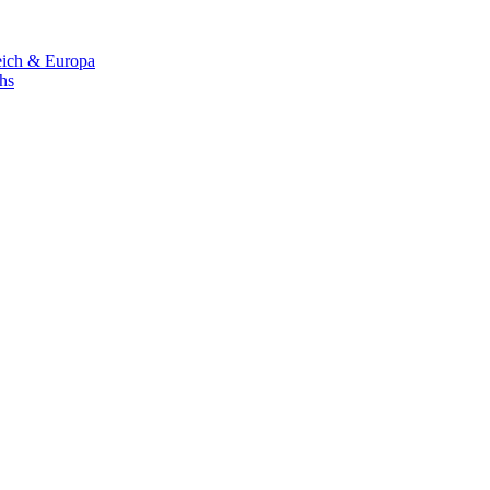
eich & Europa
chs