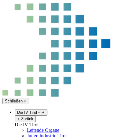
Schließen
Die IV Tirol
Zurück
Die IV Tirol
Leitende Organe
Junge Industrie Tirol