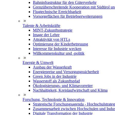
Bahninfrastruktur für den Güterverkehr
Grenzüberschreitende Kooperation mit Südtirol u
Flugtechnische Erreichbarkeit
Vorsorgeflächen für Betriebserweiterungen
Talente & Arbeitskräfte
MINT-Zukunftsstrategie
Image der Lehre
Attraktivität von HTLs
Optimierung der Kinderbetreuung
Interesse für Industrie wecken
Willkommenskultur und -politik
Energie & Umwelt
Ausbau der Wasserkraft
Energiepreise und Versorgungssicherheit
Green Jobs in der Industrie
Wasserstoff als Zukunftspfad
Ökologisierungs- und Klimavorreiter
Nachhaltigkeit, Kreislaufwirtschaft und Klima
Forschung, Technologie & Innovation
Strategische Forschungsagenda - Hochschulstrateg
Zusammenarbeit zwischen Hochschulen und Indus
Digitale Transformation der Industrie