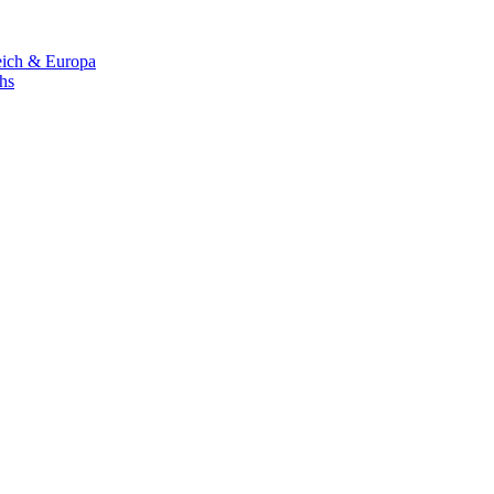
eich & Europa
chs