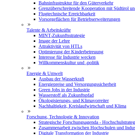
Bahninfrastruktur für den Güterverkehr
Grenzüberschreitende Kooperation mit Südtirol u
Flugtechnische Erreichbarkeit
Vorsorgeflächen für Betriebserweiterungen
Talente & Arbeitskräfte
MINT-Zukunftsstrategie
Image der Lehre
Attraktivität von HTLs
Optimierung der Kinderbetreuung
Interesse für Industrie wecken
Willkommenskultur und -politik
Energie & Umwelt
Ausbau der Wasserkraft
Energiepreise und Versorgungssicherheit
Green Jobs in der Industrie
Wasserstoff als Zukunftspfad
Ökologisierungs- und Klimavorreiter
Nachhaltigkeit, Kreislaufwirtschaft und Klima
Forschung, Technologie & Innovation
Strategische Forschungsagenda - Hochschulstrateg
Zusammenarbeit zwischen Hochschulen und Indus
Digitale Transformation der Industrie