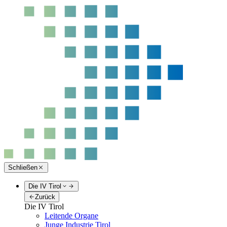
Schließen
Die IV Tirol
Zurück
Die IV Tirol
Leitende Organe
Junge Industrie Tirol