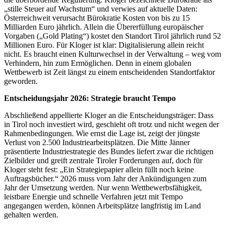
„stille Steuer auf Wachstum“ und verwies auf aktuelle Daten:
Österreichweit verursacht Bürokratie Kosten von bis zu 15
Milliarden Euro jährlich. Allein die Übererfüllung europäischer
Vorgaben („Gold Plating“) kostet den Standort Tirol jährlich rund 52
Millionen Euro. Für Kloger ist klar: Digitalisierung allein reicht
nicht. Es braucht einen Kulturwechsel in der Verwaltung – weg vom
Verhindern, hin zum Ermöglichen. Denn in einem globalen
Wettbewerb ist Zeit längst zu einem entscheidenden Standortfaktor
geworden.
Entscheidungsjahr 2026: Strategie braucht Tempo
Abschließend appellierte Kloger an die Entscheidungsträger: Dass
in Tirol noch investiert wird, geschieht oft trotz und nicht wegen der
Rahmenbedingungen. Wie ernst die Lage ist, zeigt der jüngste
Verlust von 2.500 Industriearbeitsplätzen. Die Mitte Jänner
präsentierte Industriestrategie des Bundes liefert zwar die richtigen
Zielbilder und greift zentrale Tiroler Forderungen auf, doch für
Kloger steht fest: „Ein Strategiepapier allein füllt noch keine
Auftragsbücher.“ 2026 muss vom Jahr der Ankündigungen zum
Jahr der Umsetzung werden. Nur wenn Wettbewerbsfähigkeit,
leistbare Energie und schnelle Verfahren jetzt mit Tempo
angegangen werden, können Arbeitsplätze langfristig im Land
gehalten werden.