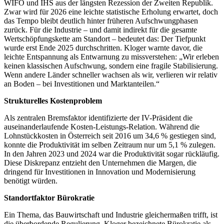
WIFO und IHS aus der längsten Rezession der Zweiten Republik.
Zwar wird für 2026 eine leichte statistische Erholung erwartet, doch
das Tempo bleibt deutlich hinter früheren Aufschwungphasen
zurück. Für die Industrie – und damit indirekt für die gesamte
Wertschöpfungskette am Standort – bedeutet das: Der Tiefpunkt
wurde erst Ende 2025 durchschritten. Kloger warnte davor, die
leichte Entspannung als Entwarnung zu missverstehen: „Wir erleben
keinen klassischen Aufschwung, sondern eine fragile Stabilisierung.
Wenn andere Länder schneller wachsen als wir, verlieren wir relativ
an Boden – bei Investitionen und Marktanteilen.“
Strukturelles Kostenproblem
Als zentralen Bremsfaktor identifizierte der IV-Präsident die
auseinanderlaufende Kosten-Leistungs-Relation. Während die
Lohnstückkosten in Österreich seit 2016 um 34,6 % gestiegen sind,
konnte die Produktivität im selben Zeitraum nur um 5,1 % zulegen.
In den Jahren 2023 und 2024 war die Produktivität sogar rückläufig.
Diese Diskrepanz entzieht den Unternehmen die Margen, die
dringend für Investitionen in Innovation und Modernisierung
benötigt würden.
Standortfaktor Bürokratie
Ein Thema, das Bauwirtschaft und Industrie gleichermaßen trifft, ist
die überbordende Regulierung. Kloger bezeichnete Bürokratie als