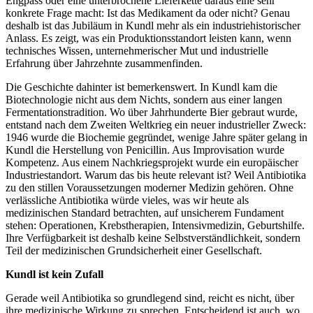
Engpass oder eine unterbrochene Lieferkette daraus eine sehr
konkrete Frage macht: Ist das Medikament da oder nicht? Genau
deshalb ist das Jubiläum in Kundl mehr als ein industriehistorischer
Anlass. Es zeigt, was ein Produktionsstandort leisten kann, wenn
technisches Wissen, unternehmerischer Mut und industrielle
Erfahrung über Jahrzehnte zusammenfinden.
Die Geschichte dahinter ist bemerkenswert. In Kundl kam die
Biotechnologie nicht aus dem Nichts, sondern aus einer langen
Fermentationstradition. Wo über Jahrhunderte Bier gebraut wurde,
entstand nach dem Zweiten Weltkrieg ein neuer industrieller Zweck:
1946 wurde die Biochemie gegründet, wenige Jahre später gelang in
Kundl die Herstellung von Penicillin. Aus Improvisation wurde
Kompetenz. Aus einem Nachkriegsprojekt wurde ein europäischer
Industriestandort. Warum das bis heute relevant ist? Weil Antibiotika
zu den stillen Voraussetzungen moderner Medizin gehören. Ohne
verlässliche Antibiotika würde vieles, was wir heute als
medizinischen Standard betrachten, auf unsicherem Fundament
stehen: Operationen, Krebstherapien, Intensivmedizin, Geburtshilfe.
Ihre Verfügbarkeit ist deshalb keine Selbstverständlichkeit, sondern
Teil der medizinischen Grundsicherheit einer Gesellschaft.
Kundl ist kein Zufall
Gerade weil Antibiotika so grundlegend sind, reicht es nicht, über
ihre medizinische Wirkung zu sprechen. Entscheidend ist auch, wo