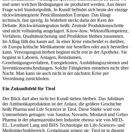
und unter welchen Bedingungen sie produziert werden. Aus dieser
Frage wird Standortpolitik. In Kundl befindet sich heute der einzige
rückwärtsintegrierte Penicillinstandort Europas. Das klingt
technisch, fast sperrig. In Wahrheit steckt darin der Kern der
Debatte. Rückwärtsintegration heißt: Zentrale Produktionsschritte
sind nicht vollständig ausgelagert. Know-how, Wirkstoffkompetenz,
Verfahren, Qualitätssicherung und Produktion bleiben zusammen.
Im Alltag fällt das kaum auf. In einer Krise entscheidet es darüber,
ob Europa kritische Medikamente nur bestellen oder auch herstellen
kann. Versorgungssicherheit beginnt nicht erst in der Apotheke. Sie
beginnt in Laboren, Anlagen, Reinräumen,
Genehmigungsverfahren, Energiekosten, Ausbildungssystemen und
Investitionsentscheidungen. Solche Fähigkeiten entstehen nicht über
Nacht. Man kann sie auch nicht in der nächsten Krise per
Verordnung zurückholen.
Ein Zukunftsfeld für Tirol
Der Blick darf aber nicht bei Kundl stehen bleiben. Das Jubiläum
der Antibiotikaproduktion ist der Anlass; die größere Geschichte
heißt Pharma und Life Sciences in Tirol. Diese Stärke wird von
Unternehmen getragen: von Sandoz, Novartis, Montavit und Gebro
Pharma in der pharmazeutischen Industrie ebenso wie von MED-
EL, Leonhard Lang und BHS Technologie im Life-Sciences- und
Medizintechnikbereich. Gemeinsam zeigen sie: Tirol ist in diesem