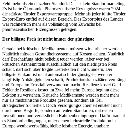
Feld mehr als ein einzelner Standort. Das ist kein Standortmarketing.
Es ist harte Ökonomie. Pharmazeutische Erzeugnisse waren 2024
die stärkste Tiroler Exportwarengruppe. Mehr als jeder fünfte Tiroler
Export-Euro entfiel auf diesen Bereich. Das Exportplus des Landes
war rechnerisch mehr als vollständig vom Zuwachs bei
pharmazeutischen Erzeugnissen getragen.
Der billigste Preis ist nicht immer der günstigste
Gerade bei kritischen Medikamenten müssen wir ehrlicher werden.
Natürlich müssen Gesundheitssysteme auf Kosten achten. Natürlich
darf Beschaffung nicht beliebig teuer werden. Aber wer bei
kritischen Arzneimitteln ausschließlich auf den niedrigsten Preis
schaut, darf sich über fragile Lieferketten nicht wundern. Der
billigste Einkauf ist nicht automatisch der günstigste, wenn er
langfristig Abhängigkeiten schafft, Produktionskapazitäten verdrängt
und Europa im Ernstfall verwundbar macht. Resilienz kostet Geld.
Fehlende Resilienz kostet im Zweifel mehr. Europa beginnt diese
Lektion zu verstehen. Kritische Medikamente werden nicht mehr
nur als medizinische Produkte gesehen, sondern als Teil
strategischer Sicherheit. Doch Versorgungssicherheit entsteht nicht
durch neue Begriffe, sondern an realen Standorten, mit realen
Investitionen und verlässlichen Rahmenbedingungen. Dafür braucht
es Standortbedingungen, unter denen industrielle Produktion in
Europa wettbewerbsfähig bleibt: leistbare Energie, tragbare