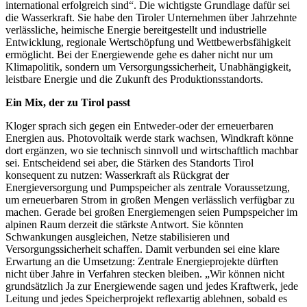
international erfolgreich sind“. Die wichtigste Grundlage dafür sei
die Wasserkraft. Sie habe den Tiroler Unternehmen über Jahrzehnte
verlässliche, heimische Energie bereitgestellt und industrielle
Entwicklung, regionale Wertschöpfung und Wettbewerbsfähigkeit
ermöglicht. Bei der Energiewende gehe es daher nicht nur um
Klimapolitik, sondern um Versorgungssicherheit, Unabhängigkeit,
leistbare Energie und die Zukunft des Produktionsstandorts.
Ein Mix, der zu Tirol passt
Kloger sprach sich gegen ein Entweder-oder der erneuerbaren
Energien aus. Photovoltaik werde stark wachsen, Windkraft könne
dort ergänzen, wo sie technisch sinnvoll und wirtschaftlich machbar
sei. Entscheidend sei aber, die Stärken des Standorts Tirol
konsequent zu nutzen: Wasserkraft als Rückgrat der
Energieversorgung und Pumpspeicher als zentrale Voraussetzung,
um erneuerbaren Strom in großen Mengen verlässlich verfügbar zu
machen. Gerade bei großen Energiemengen seien Pumpspeicher im
alpinen Raum derzeit die stärkste Antwort. Sie könnten
Schwankungen ausgleichen, Netze stabilisieren und
Versorgungssicherheit schaffen. Damit verbunden sei eine klare
Erwartung an die Umsetzung: Zentrale Energieprojekte dürften
nicht über Jahre in Verfahren stecken bleiben. „Wir können nicht
grundsätzlich Ja zur Energiewende sagen und jedes Kraftwerk, jede
Leitung und jedes Speicherprojekt reflexartig ablehnen, sobald es