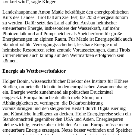
konkret wird“, sagte Kloger.
Landeshauptmann Anton Mattle bekräftigte den energiepolitischen
Kurs des Landes. Tirol hält am Ziel fest, bis 2050 energieautonom
zu werden. Dafür setzt das Land auf den Ausbau heimischer
erneuerbarer Energie, insbesondere der Wasserkraft, auf mehr
Photovoltaik und auf Pumpspeicher als Speicherform für große
Energiemengen im alpinen Raum. Für Mattle ist Energiepolitik auch
Standortpolitik: Versorgungssicherheit, leistbare Energie und
heimische Ressourcen seien zentrale Voraussetzungen, damit Tirols
Unternehmen auch künftig auf den Weltmärkten erfolgreich sein
können.
Energie als Wettbewerbsfaktor
Holger Bonin, wissenschaftlicher Direktor des Instituts für Höhere
Studien, ordnete die Debatte in den europäischen Zusammenhang
ein. Energie werde zunehmend als politisches Druckmittel
eingesetzt. Europa brauche deutlich mehr Strom, um
Abhängigkeiten zu verringern, die Dekarbonisierung
voranzubringen und den steigenden Bedarf durch Digitalisierung
und Künstliche Intelligenz zu decken. Hohe Energiepreise seien ein
Standortnachteil gegenüber den USA und Asien. Energiesparen
bleibe wichtig, ersetze aber nicht den Ausbau. Europa müsse mehr
erneuerbare Energie erzeugen, Netze besser verbinden und Speicher