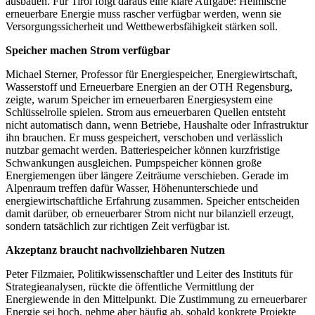
ausbauen. Für Tirol folgt daraus eine klare Aufgabe: Heimische
erneuerbare Energie muss rascher verfügbar werden, wenn sie
Versorgungssicherheit und Wettbewerbsfähigkeit stärken soll.
Speicher machen Strom verfügbar
Michael Sterner, Professor für Energiespeicher, Energiewirtschaft,
Wasserstoff und Erneuerbare Energien an der OTH Regensburg,
zeigte, warum Speicher im erneuerbaren Energiesystem eine
Schlüsselrolle spielen. Strom aus erneuerbaren Quellen entsteht
nicht automatisch dann, wenn Betriebe, Haushalte oder Infrastruktur
ihn brauchen. Er muss gespeichert, verschoben und verlässlich
nutzbar gemacht werden. Batteriespeicher können kurzfristige
Schwankungen ausgleichen. Pumpspeicher können große
Energiemengen über längere Zeiträume verschieben. Gerade im
Alpenraum treffen dafür Wasser, Höhenunterschiede und
energiewirtschaftliche Erfahrung zusammen. Speicher entscheiden
damit darüber, ob erneuerbarer Strom nicht nur bilanziell erzeugt,
sondern tatsächlich zur richtigen Zeit verfügbar ist.
Akzeptanz braucht nachvollziehbaren Nutzen
Peter Filzmaier, Politikwissenschaftler und Leiter des Instituts für
Strategieanalysen, rückte die öffentliche Vermittlung der
Energiewende in den Mittelpunkt. Die Zustimmung zu erneuerbarer
Energie sei hoch, nehme aber häufig ab, sobald konkrete Projekte