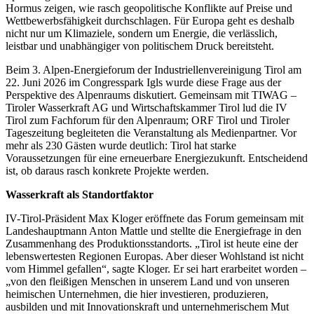
Hormus zeigen, wie rasch geopolitische Konflikte auf Preise und
Wettbewerbsfähigkeit durchschlagen. Für Europa geht es deshalb
nicht nur um Klimaziele, sondern um Energie, die verlässlich,
leistbar und unabhängiger von politischem Druck bereitsteht.
Beim 3. Alpen-Energieforum der Industriellenvereinigung Tirol am
22. Juni 2026 im Congresspark Igls wurde diese Frage aus der
Perspektive des Alpenraums diskutiert. Gemeinsam mit TIWAG –
Tiroler Wasserkraft AG und Wirtschaftskammer Tirol lud die IV
Tirol zum Fachforum für den Alpenraum; ORF Tirol und Tiroler
Tageszeitung begleiteten die Veranstaltung als Medienpartner. Vor
mehr als 230 Gästen wurde deutlich: Tirol hat starke
Voraussetzungen für eine erneuerbare Energiezukunft. Entscheidend
ist, ob daraus rasch konkrete Projekte werden.
Wasserkraft als Standortfaktor
IV-Tirol-Präsident Max Kloger eröffnete das Forum gemeinsam mit
Landeshauptmann Anton Mattle und stellte die Energiefrage in den
Zusammenhang des Produktionsstandorts. „Tirol ist heute eine der
lebenswertesten Regionen Europas. Aber dieser Wohlstand ist nicht
vom Himmel gefallen“, sagte Kloger. Er sei hart erarbeitet worden –
„von den fleißigen Menschen in unserem Land und von unseren
heimischen Unternehmen, die hier investieren, produzieren,
ausbilden und mit Innovationskraft und unternehmerischem Mut