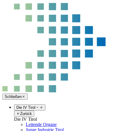
Schließen
Die IV Tirol
Zurück
Die IV Tirol
Leitende Organe
Junge Industrie Tirol