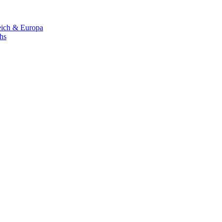
eich & Europa
chs