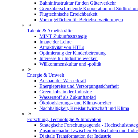
Bahninfrastruktur für den Güterverkehr
Grenzüberschreitende Kooperation mit Südtirol u
Flugtechnische Erreichbarkeit
Vorsorgeflächen für Betriebserweiterungen
Talente & Arbeitskräfte
MINT-Zukunftsstrategie
Image der Lehre
Attraktivität von HTLs
Optimierung der Kinderbetreuung
Interesse für Industrie wecken
Willkommenskultur und -politik
Energie & Umwelt
Ausbau der Wasserkraft
Energiepreise und Versorgungssicherheit
Green Jobs in der Industrie
Wasserstoff als Zukunftspfad
Ökologisierungs- und Klimavorreiter
Nachhaltigkeit, Kreislaufwirtschaft und Klima
Forschung, Technologie & Innovation
Strategische Forschungsagenda - Hochschulstrateg
Zusammenarbeit zwischen Hochschulen und Indus
Digitale Transformation der Industrie