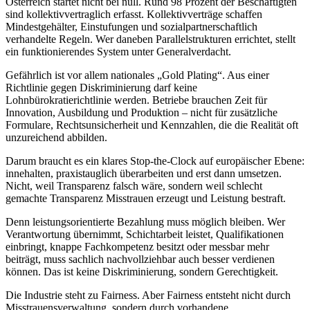
Österreich startet nicht bei null. Rund 98 Prozent der Beschäftigten
sind kollektivvertraglich erfasst. Kollektivverträge schaffen
Mindestgehälter, Einstufungen und sozialpartnerschaftlich
verhandelte Regeln. Wer daneben Parallelstrukturen errichtet, stellt
ein funktionierendes System unter Generalverdacht.
Gefährlich ist vor allem nationales „Gold Plating“. Aus einer
Richtlinie gegen Diskriminierung darf keine
Lohnbürokratierichtlinie werden. Betriebe brauchen Zeit für
Innovation, Ausbildung und Produktion – nicht für zusätzliche
Formulare, Rechtsunsicherheit und Kennzahlen, die die Realität oft
unzureichend abbilden.
Darum braucht es ein klares Stop-the-Clock auf europäischer Ebene:
innehalten, praxistauglich überarbeiten und erst dann umsetzen.
Nicht, weil Transparenz falsch wäre, sondern weil schlecht
gemachte Transparenz Misstrauen erzeugt und Leistung bestraft.
Denn leistungsorientierte Bezahlung muss möglich bleiben. Wer
Verantwortung übernimmt, Schichtarbeit leistet, Qualifikationen
einbringt, knappe Fachkompetenz besitzt oder messbar mehr
beiträgt, muss sachlich nachvollziehbar auch besser verdienen
können. Das ist keine Diskriminierung, sondern Gerechtigkeit.
Die Industrie steht zu Fairness. Aber Fairness entsteht nicht durch
Misstrauensverwaltung, sondern durch vorhandene