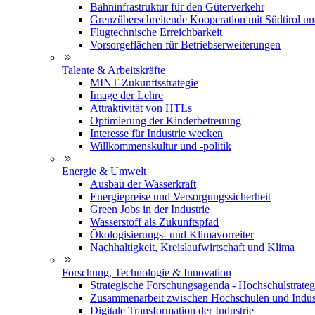
Bahninfrastruktur für den Güterverkehr
Grenzüberschreitende Kooperation mit Südtirol u
Flugtechnische Erreichbarkeit
Vorsorgeflächen für Betriebserweiterungen
Talente & Arbeitskräfte
MINT-Zukunftsstrategie
Image der Lehre
Attraktivität von HTLs
Optimierung der Kinderbetreuung
Interesse für Industrie wecken
Willkommenskultur und -politik
Energie & Umwelt
Ausbau der Wasserkraft
Energiepreise und Versorgungssicherheit
Green Jobs in der Industrie
Wasserstoff als Zukunftspfad
Ökologisierungs- und Klimavorreiter
Nachhaltigkeit, Kreislaufwirtschaft und Klima
Forschung, Technologie & Innovation
Strategische Forschungsagenda - Hochschulstrateg
Zusammenarbeit zwischen Hochschulen und Indus
Digitale Transformation der Industrie