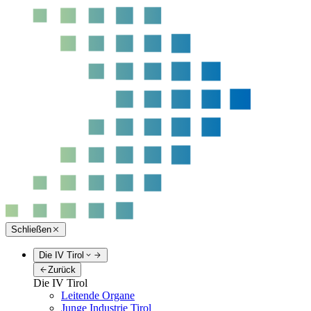
Schließen
Die IV Tirol
Zurück
Die IV Tirol
Leitende Organe
Junge Industrie Tirol