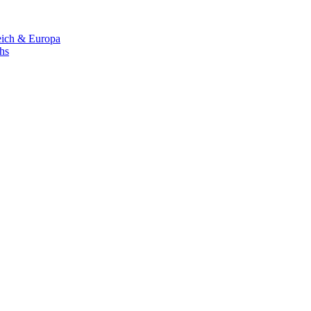
eich & Europa
chs