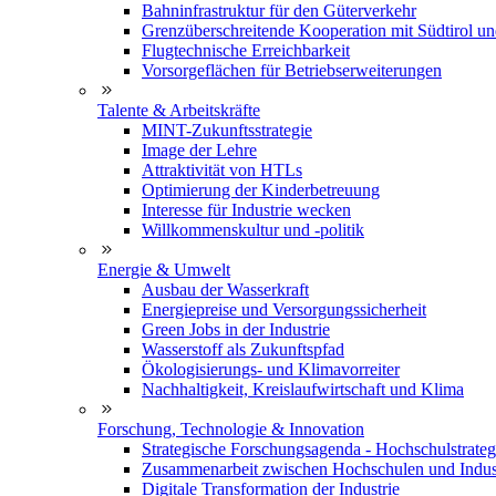
Bahninfrastruktur für den Güterverkehr
Grenzüberschreitende Kooperation mit Südtirol u
Flugtechnische Erreichbarkeit
Vorsorgeflächen für Betriebserweiterungen
Talente & Arbeitskräfte
MINT-Zukunftsstrategie
Image der Lehre
Attraktivität von HTLs
Optimierung der Kinderbetreuung
Interesse für Industrie wecken
Willkommenskultur und -politik
Energie & Umwelt
Ausbau der Wasserkraft
Energiepreise und Versorgungssicherheit
Green Jobs in der Industrie
Wasserstoff als Zukunftspfad
Ökologisierungs- und Klimavorreiter
Nachhaltigkeit, Kreislaufwirtschaft und Klima
Forschung, Technologie & Innovation
Strategische Forschungsagenda - Hochschulstrateg
Zusammenarbeit zwischen Hochschulen und Indus
Digitale Transformation der Industrie