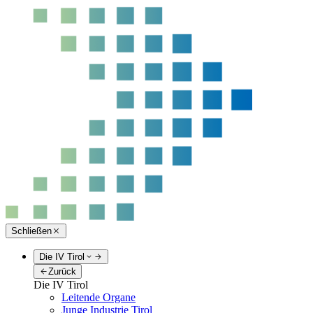
Schließen
Die IV Tirol
Zurück
Die IV Tirol
Leitende Organe
Junge Industrie Tirol