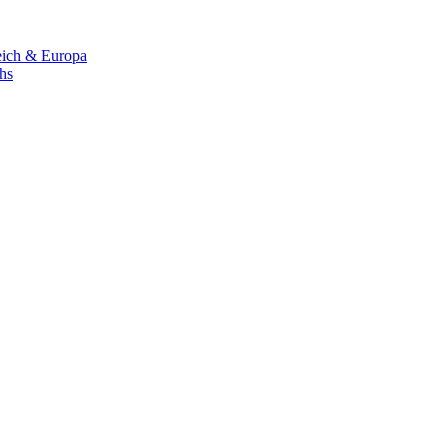
eich & Europa
chs