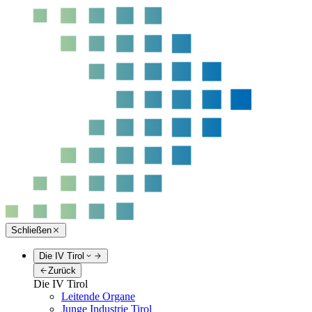
Schließen
Die IV Tirol
Zurück
Die IV Tirol
Leitende Organe
Junge Industrie Tirol