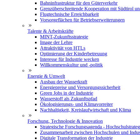
Bahninfrastruktur für den Güterverkehr
Grenzüberschreitende Kooperation mit Südtirol u
Flugtechnische Erreichbarkeit
Vorsorgeflächen für Betriebserweiterungen
Talente & Arbeitskräfte
MINT-Zukunftsstrategie
Image der Lehre
Attraktivität von HTLs
Optimierung der Kinderbetreuung
Interesse für Industrie wecken
Willkommenskultur und -politik
Energie & Umwelt
Ausbau der Wasserkraft
Energiepreise und Versorgungssicherheit
Green Jobs in der Industrie
Wasserstoff als Zukunftspfad
Ökologisierungs- und Klimavorreiter
Nachhaltigkeit, Kreislaufwirtschaft und Klima
Forschung, Technologie & Innovation
Strategische Forschungsagenda - Hochschulstrateg
Zusammenarbeit zwischen Hochschulen und Indus
Digitale Transformation der Industrie