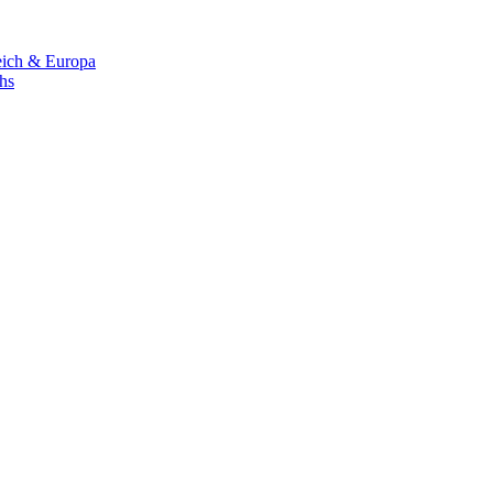
eich & Europa
chs