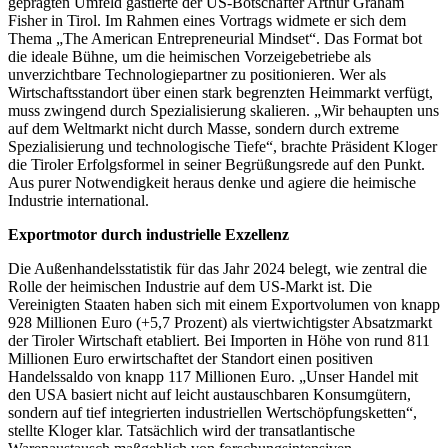
geprägten Umfeld gastierte der US-Botschafter Arthur Graham
Fisher in Tirol. Im Rahmen eines Vortrags widmete er sich dem
Thema „The American Entrepreneurial Mindset“. Das Format bot
die ideale Bühne, um die heimischen Vorzeigebetriebe als
unverzichtbare Technologiepartner zu positionieren. Wer als
Wirtschaftsstandort über einen stark begrenzten Heimmarkt verfügt,
muss zwingend durch Spezialisierung skalieren. „Wir behaupten uns
auf dem Weltmarkt nicht durch Masse, sondern durch extreme
Spezialisierung und technologische Tiefe“, brachte Präsident Kloger
die Tiroler Erfolgsformel in seiner Begrüßungsrede auf den Punkt.
Aus purer Notwendigkeit heraus denke und agiere die heimische
Industrie international.
Exportmotor durch industrielle Exzellenz
Die Außenhandelsstatistik für das Jahr 2024 belegt, wie zentral die
Rolle der heimischen Industrie auf dem US-Markt ist. Die
Vereinigten Staaten haben sich mit einem Exportvolumen von knapp
928 Millionen Euro (+5,7 Prozent) als viertwichtigster Absatzmarkt
der Tiroler Wirtschaft etabliert. Bei Importen in Höhe von rund 811
Millionen Euro erwirtschaftet der Standort einen positiven
Handelssaldo von knapp 117 Millionen Euro. „Unser Handel mit
den USA basiert nicht auf leicht austauschbaren Konsumgütern,
sondern auf tief integrierten industriellen Wertschöpfungsketten“,
stellte Kloger klar. Tatsächlich wird der transatlantische