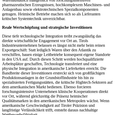
Warenaustausch maßgeblich von forschungsintensiven
pharmazeutischen Erzeugnissen, hochkomplexem Maschinen- und
Anlagenbau sowie elektrotechnischen Spezialkomponenten
getragen. Heimische Betriebe machen sich so als Lieferanten
kritischer Systemtechnik unverzichtbar.
Reale Wertschöpfung und strategische Investitionen
Diese tiefe technologische Integration treibt zwangsläufig das
direkte wirtschaftliche Engagement vor Ort an. Tirols
Industrieunternehmen belassen es längst nicht mehr beim reinen
Exportgeschäft: Statt lediglich Waren über den Atlantik zu
verschiffen, bauen einige Leitbetriebe konsequent eigene Standorte
in den USA auf. Durch diesen Schritt werden hochqualifizierte
Arbeitsplätze geschaffen, Technologie transferiert und eine
physische Integration in amerikanische Lieferketten erreicht. Die
Bandbreite dieser Investitionen erstreckt sich von großflächigen
Produktionsanlagen in der Grundstoffindustrie bis hin zu
spezialisierten Fertigungsstätten, die kritische Hightech-Sektoren auf
dem amerikanischen Markt bedienen. Ebenso forcieren
forschungsintensive Unternehmen klinische Kooperationen direkt
vor Ort, während gleichzeitig die Präsenz heimischer
Qualitätsmarken in den amerikanischen Metropolen wächst. Wenn
amerikanische Geschwindigkeit auf Tiroler Präzision und
langfristige Verlässlichkeit trifft, entsteht daraus nachhaltige
Wettbewerbsfähigkeit.